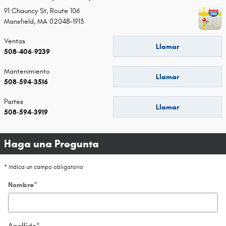
91 Chauncy St, Route 106
Mansfield
,
MA
02048-1913
Ventas
Llamar
508-406-9239
Mantenimiento
Llamar
508-594-3516
Partes
Llamar
508-594-3919
Haga una Pregunta
* Indica un campo obligatorio
Nombre
*
Apellido
*