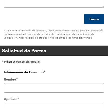
Enviar
Al enviar su información de contacto, usted da su consentimiento para ser contactado
por teléfono sobre la compra de un vehículo o la obtención de financiación de
vehículos. Al hacer clic en el botón de envío de arriba es su firma electrónica.
Solicitud de Partes
* Indica un campo obligatorio
Información de Contacto
*
Nombre
*
Apellido
*